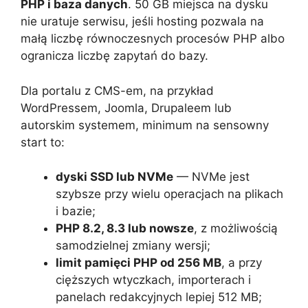
PHP i baza danych
. 50 GB miejsca na dysku
nie uratuje serwisu, jeśli hosting pozwala na
małą liczbę równoczesnych procesów PHP albo
ogranicza liczbę zapytań do bazy.
Dla portalu z CMS-em, na przykład
WordPressem, Joomla, Drupaleem lub
autorskim systemem, minimum na sensowny
start to:
dyski SSD lub NVMe
— NVMe jest
szybsze przy wielu operacjach na plikach
i bazie;
PHP 8.2, 8.3 lub nowsze
, z możliwością
samodzielnej zmiany wersji;
limit pamięci PHP od 256 MB
, a przy
cięższych wtyczkach, importerach i
panelach redakcyjnych lepiej 512 MB;