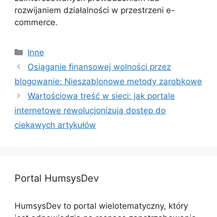
rozwijaniem działalności w przestrzeni e-
commerce.
Kategorie
Inne
Osiąganie finansowej wolności przez
blogowanie: Nieszablonowe metody zarobkowe
Wartościowa treść w sieci: jak portale
internetowe rewolucjonizują dostęp do
ciekawych artykułów
Portal HumsysDev
HumsysDev to portal wielotematyczny, który