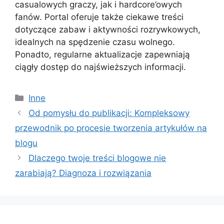
casualowych graczy, jak i hardcore’owych
fanów. Portal oferuje także ciekawe treści
dotyczące zabaw i aktywności rozrywkowych,
idealnych na spędzenie czasu wolnego.
Ponadto, regularne aktualizacje zapewniają
ciągły dostęp do najświeższych informacji.
Kategorie
Inne
Od pomysłu do publikacji: Kompleksowy
przewodnik po procesie tworzenia artykułów na
blogu
Dlaczego twoje treści blogowe nie
zarabiają? Diagnoza i rozwiązania