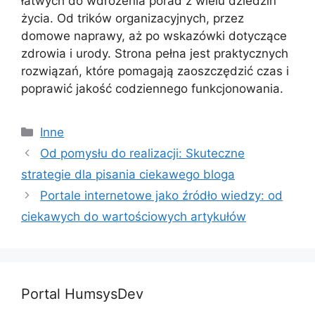
łatwych do wdrożenia porad z wielu dziedzin
życia. Od trików organizacyjnych, przez
domowe naprawy, aż po wskazówki dotyczące
zdrowia i urody. Strona pełna jest praktycznych
rozwiązań, które pomagają zaoszczędzić czas i
poprawić jakość codziennego funkcjonowania.
Kategorie
Inne
Od pomysłu do realizacji: Skuteczne
strategie dla pisania ciekawego bloga
Portale internetowe jako źródło wiedzy: od
ciekawych do wartościowych artykułów
Portal HumsysDev